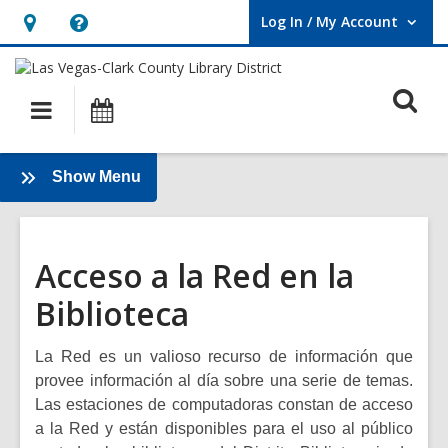
Log In / My Account
User Log In / My Account.
Hours
Help,
&
opens
O
Location,
an
Main
Events
opens
overlay
s
navigation
an
f
:
Show Menu
overlay
Español
Acceso a la Red en la
Biblioteca
La Red es un valioso recurso de información que
provee información al día sobre una serie de temas.
Las estaciones de computadoras constan de acceso
a la Red y están disponibles para el uso al público