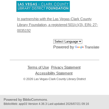
,
opens
a
new
In partnership with the Las Vegas-Clark County
window
Library Foundation, a registered 501(c)(3). EIN: 27-
0035192
Powered by
Translate
Terms of Use
,
Privacy Statement
,
opens
opens
Accessibility Statement
,
a
a
opens
© 2026 Las Vegas-Clark County Library District
new
new
a
window
window
new
window
Powered by BiblioCommons.
BiblioWeb: app03 Version 4.36.3 Last updated 2026/07/21 09:16