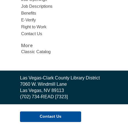
Job Descriptions
Benefits
E-Verify
Right to Work
Contact Us
More
Classic Catalog
Contact
Las Vegas-Clark County Library District
the
7060 W. Windmill Lane
Library
Las Vegas, NV 89113
(702) 734-READ [7323]
Contact Us