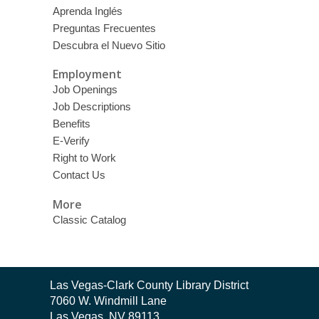
Aprenda Inglés
Preguntas Frecuentes
Descubra el Nuevo Sitio
Employment
Job Openings
Job Descriptions
Benefits
E-Verify
Right to Work
Contact Us
More
Classic Catalog
Contact
Las Vegas-Clark County Library District
the
7060 W. Windmill Lane
Library
Las Vegas, NV 89113