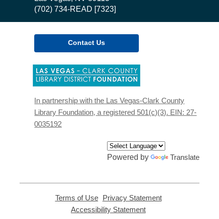
(702) 734-READ [7323]
Contact Us
,
opens
a
new
In partnership with the Las Vegas-Clark County
window
Library Foundation, a registered 501(c)(3). EIN: 27-
0035192
Powered by
Translate
Terms of Use
,
Privacy Statement
,
opens
opens
Accessibility Statement
,
a
a
opens